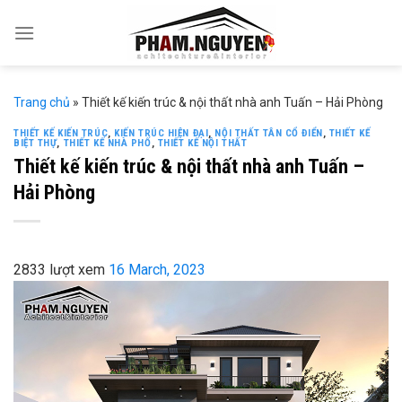
Skip
to
content
Trang chủ
»
Thiết kế kiến trúc & nội thất nhà anh Tuấn – Hải Phòng
THIẾT KẾ KIẾN TRÚC
,
KIẾN TRÚC HIỆN ĐẠI
,
NỘI THẤT TÂN CỔ ĐIỂN
,
THIẾT KẾ
BIỆT THỰ
,
THIẾT KẾ NHÀ PHỐ
,
THIẾT KẾ NỘI THẤT
Thiết kế kiến trúc & nội thất nhà anh Tuấn –
Hải Phòng
2833 lượt xem
16 March, 2023