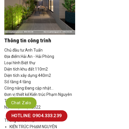
Thông tin công trình
Chủ đầu tư:
Anh Tuấn
Địa điểm:
Hải An - Hải Phòng
Loại hình:
Biệt thự
Diện tích khu đất:
110m2
Diện tích xây dựng:
440m2
Số tầng:
4 tầng
Công năng:
Đang cập nhật...
Đơn vị thiết kế:
Kiến trúc Phạm Nguyên
Tổng mức đầu tư:
Chat Zalo
Năm thực hiện:
2022
HOTLINE: 0904.333.239
Thông tin liên hệ:
KIẾN TRÚC PHẠM NGUYÊN