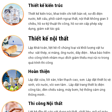
Thiết kế kiến trúc
Thiết kế kiến trúc, khai triển chi tiết bản vẽ, sơ đồ điện
nước, kết cấu, phối cảnh ngoại thất, nội thất không gian 3
chiều, hồ sơ kỹ thuật thi công, hồ sơ xin cấp phép xây
dựng, giám sát tác giả.
Thiết kế nội thất
Lập khái toán, liệt kê rõ chủng loại và khối lượng vật tư
như: sắt thép, xi măng, ống nước, dây điện… Mua bảo hiểm
cho công trình nhằm mục đích giảm thiểu mọi rủi ro trong
quá trình thi công.
Hoàn thiện
Lắp đặt cửa, lót sàn, trần thạch cao, sơn. Lắp đặt thiết bị vệ
sinh, vòi nước, vòi sen tắm… Lắp đặt trang thiết bị điện:
công tắc, đèn chiếu sáng, máy bơm, hệ thống cảm ứng
thông minh…
Thi công Nội thất
Liệt kê đầy đủ các vật dụng nội thất, chất liệu, mã số màu