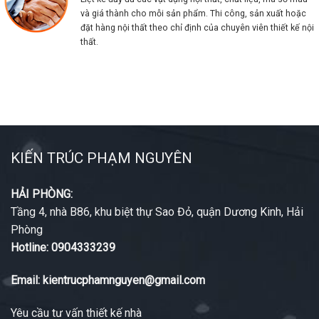
và giá thành cho mỗi sản phẩm. Thi công, sản xuất hoặc
đặt hàng nội thất theo chỉ định của chuyên viên thiết kế nội
thất.
Chúng tôi với 15+ năm kinh nghiệm, bạn có thể làm
việc với chúng tôi tại bất kỳ tỉnh thành nào!
KIẾN TRÚC PHẠM NGUYÊN
HẢI PHÒNG:
Tầng 4, nhà B86, khu biệt thự Sao Đỏ, quận Dương Kinh, Hải
Phòng
Hotline: 0904333239
Email: kientrucphamnguyen@gmail.com
Yêu cầu tư vấn thiết kế nhà