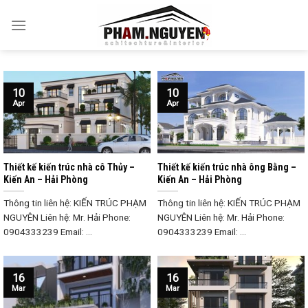
Skip
to
content
10
10
Apr
Apr
Thiết kế kiến trúc nhà cô Thủy –
Thiết kế kiến trúc nhà ông Bằng –
Kiến An – Hải Phòng
Kiến An – Hải Phòng
Thông tin liên hệ: KIẾN TRÚC PHẠM
Thông tin liên hệ: KIẾN TRÚC PHẠM
NGUYÊN Liên hệ: Mr. Hải Phone:
NGUYÊN Liên hệ: Mr. Hải Phone:
0904333239 Email: ...
0904333239 Email: ...
16
16
Mar
Mar