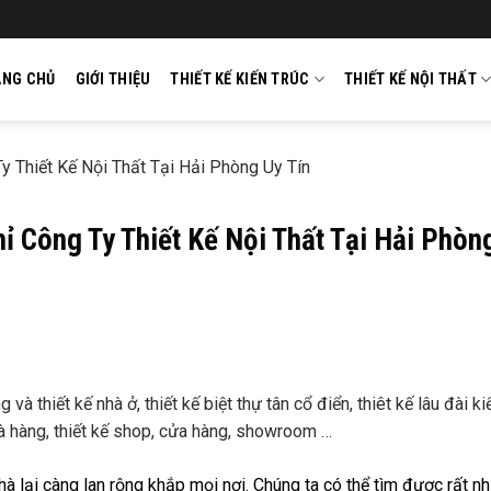
ANG CHỦ
GIỚI THIỆU
THIẾT KẾ KIẾN TRÚC
THIẾT KẾ NỘI THẤT
y Thiết Kế Nội Thất Tại Hải Phòng Uy Tín
hỉ Công Ty Thiết Kế Nội Thất Tại Hải Phòn
à thiết kế nhà ở, thiết kế biệt thự tân cổ điển, thiêt kế lâu đài ki
 nhà hàng, thiết kế shop, cửa hàng, showroom …
hà lại càng lan rộng khắp mọi nơi. Chúng ta có thể tìm được rất n