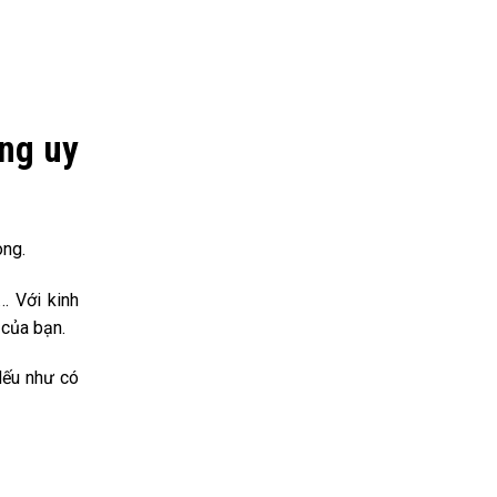
òng uy
òng.
… Với kinh
 của bạn.
Nếu như có