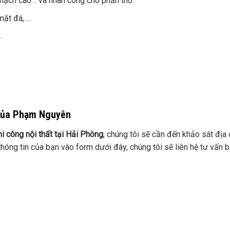
n thạch cao… và nhân công cho phần thô.
 mặt đá,….
…
g của Phạm Nguyên
hi công nội thất tại Hải Phòng
, chúng tôi sẽ cần đến khảo sát địa
thông tin của bạn vào form dưới đây, chúng tôi sẽ liên hệ tư vấn 