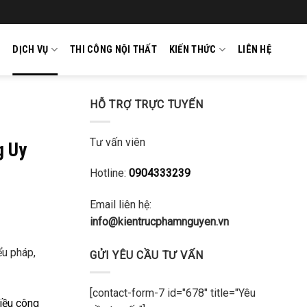
DỊCH VỤ
THI CÔNG NỘI THẤT
KIẾN THỨC
LIÊN HỆ
HỖ TRỢ TRỰC TUYẾN
Tư vấn viên
g Uy
Hotline:
0904333239
Email liên hệ:
info@kientrucphamnguyen.vn
ểu pháp,
GỬI YÊU CẦU TƯ VẤN
[contact-form-7 id="678" title="Yêu
hiều công