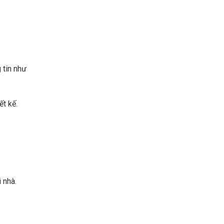
 tin như
ết kế.
 nhà.