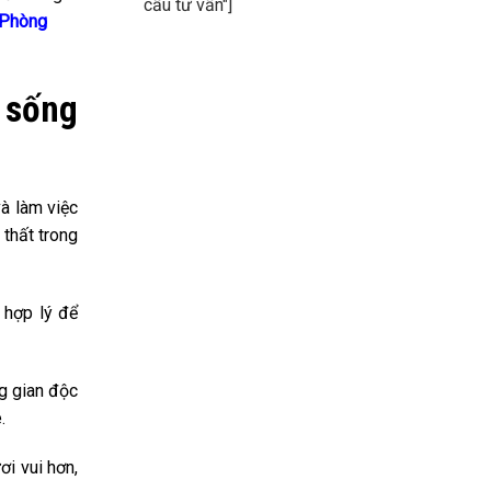
cầu tư vấn"]
i Phòng
 sống
và làm việc
 thất trong
 hợp lý để
ng gian độc
.
ơi vui hơn,