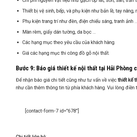
Chi phí nguyên vật liệu như gạch ốp lát, sơn, sàn, trầ
Thiết bị vệ sinh, bếp, và phụ kiện như bản lề, tay nâng,
Phụ kiện trang trí như đèn, điện chiếu sáng, tranh ảnh 
Màn rèm, giấy dán tường, da bọc …
Các hạng mục theo yêu cầu của khách hàng.
Giá các hạng mục thi công đồ gỗ nội thất.
Bước 9: Báo giá thiết kế nội thất tại Hải Phòn
Để nhận báo giá chi tiết cũng như tư vấn về việc
thiết kế t
như cần thêm thông tin từ phía khách hàng. Vui lòng điền 
[contact-form-7 id="678"]
Chi tiết liên hệ: