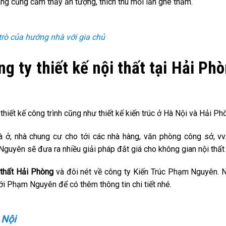
ng cũng cảm thấy ấn tượng, thích thú mỗi lần ghé thăm.
trò của hướng nhà với gia chủ
 ty thiết kế nội thất tại Hải Ph
iết kế công trình cũng như thiết kế kiến trúc ở Hà Nội và Hải Ph
à ở, nhà chung cư cho tới các nhà hàng, văn phòng công sở, vv
uyên sẽ đưa ra nhiều giải pháp đắt giá cho không gian nội thất
i thất Hải Phòng
và đôi nét về công ty Kiến Trúc Phạm Nguyên. 
với Phạm Nguyên để có thêm thông tin chi tiết nhé.
 Nội