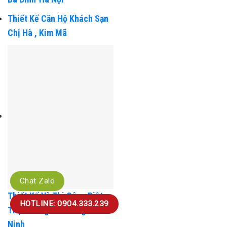
Ba Đình-Hà Nội
Thiết Kế Căn Hộ Khách Sạn
Chị Hà , Kim Mã
Chat Zalo
HOTLINE: 0904.333.239
Thiết Kế Và Thi Công Biệt
Thự 3 Tầng Anh Đăng Bắc