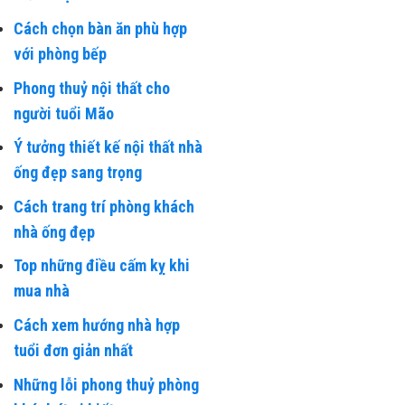
Cách chọn bàn ăn phù hợp
với phòng bếp
Phong thuỷ nội thất cho
người tuổi Mão
Ý tưởng thiết kế nội thất nhà
ống đẹp sang trọng
Cách trang trí phòng khách
nhà ống đẹp
Top những điều cấm kỵ khi
mua nhà
Cách xem hướng nhà hợp
tuổi đơn giản nhất
Những lỗi phong thuỷ phòng