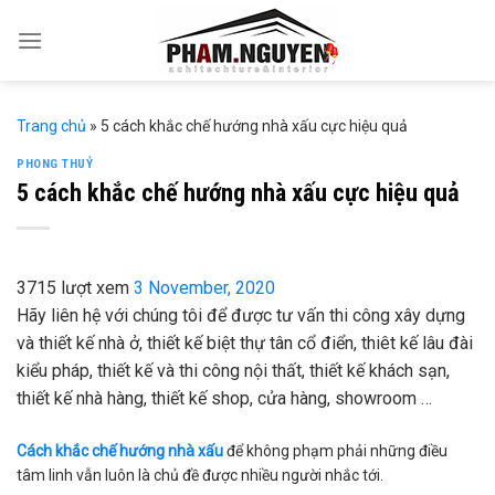
Skip
to
content
Trang chủ
»
5 cách khắc chế hướng nhà xấu cực hiệu quả
PHONG THUỶ
5 cách khắc chế hướng nhà xấu cực hiệu quả
3715 lượt xem
3 November, 2020
Hãy liên hệ với chúng tôi để được tư vấn thi công xây dựng
và thiết kế nhà ở, thiết kế biệt thự tân cổ điển, thiêt kế lâu đài
kiểu pháp, thiết kế và thi công nội thất, thiết kế khách sạn,
thiết kế nhà hàng, thiết kế shop, cửa hàng, showroom …
Cách khắc chế hướng nhà xấu
để không phạm phải những điều
tâm linh vẫn luôn là chủ đề được nhiều người nhắc tới.