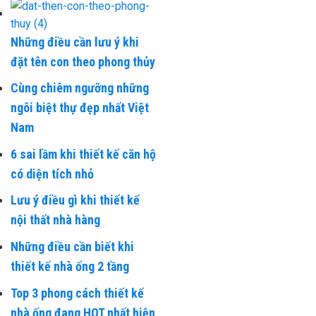
Những điều cần lưu ý khi
đặt tên con theo phong thủy
Cùng chiêm ngưỡng những
ngôi biệt thự đẹp nhất Việt
Nam
6 sai lầm khi thiết kế căn hộ
có diện tích nhỏ
Lưu ý điều gì khi thiết kế
nội thất nhà hàng
Những điều cần biết khi
thiết kế nhà ống 2 tầng
Top 3 phong cách thiết kế
nhà ống đang HOT nhất hiện