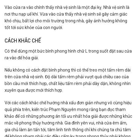
Vào cửa ra vào chính thấy nhà vệ sinh là một đại kỵ. Nhà vệ sinh là
nơi thu nạp uế khí. Vừa vào cửa thấy nhà vệ sinh sẽ gây cảm giác
khó chịu, bất lợi cho môi trường trong nhà, gây ảnh hưởng không
tốt tới sức khỏe của con người.
CÁCH KHẮC CHẾ
Có thể dùng một bức bình phong hình chữ L trong suốt đặt sau cửa
ra vào để hóa giải.
Nếu không có cách đặt bình phong thì có thể treo một tấm rèm dài
trên cửa nhà vệ sinh. Độ dài tấm rèm phải vượt quá chiều cao của
bồn cầu mới thích hợp, chất liệu tấm rèm phải dày dặn, không nhìn
xuyên qua được mới thích hợp.
Với các cách khắc chế hướng nhà xấu đơn giản nhưng vô cùng hiệu
quả phía trên, kiến trúc Phạm Nguyên mong rằng bạn đọc tham
khảo để có những phương án tối ưu nhất hóa giải được những khúc
mắc về phong thủy hướng nhà. Gia đình yên vui, nhà cửa êm ấm,
gia chủ làm ăn tấn tới, tâm linh tinh thông chỉ khi chúng ta chú tâm
để không phạm phải các điều cấm kỵ trong phong thủy phải không