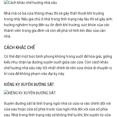
Nhà mà có ba cửa thông nhau thì sẽ gây thất thoát khí trường
trong nhà. Nếu gia chủ ở nhà trong tình trạng này lâu thì sẽ gây ảnh
hưởng nghiêm trọng đến sự ổn định khí trường, sức khỏe của các
thành viên trong gia đình và còn dễ phá vỡ tính kín đáo của căn
nhà.
CÁCH KHẮC CHẾ
Có thể đặt một bức bình phong không trong suốt để hóa giải, giống
kiểu như chặn lại đường xuyên suốt giữa các cửa. Còn cách khắc
chế hướng nhà xấu này tốt nhất chính là nên sửa chữa di chuyển vị
trí cửa để không phạm vào đại kỵ này.
KIÊNG KỴ XUYÊN ĐƯỜNG SÁT
Xuyên đường sát là tình trạng ngôi nhà có cửa ra vào chính đối với
cửa sau hoặc cửa sổ phía trước của ngôi nhà đối với cửa sổ phía
sau. Nhà trong tình trạng này sẽ không thể tụ khí, khí xuyên từ cửa