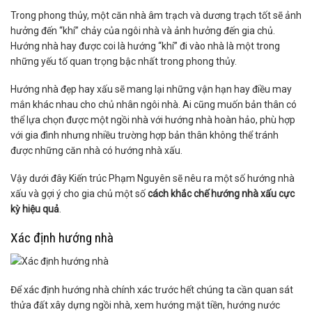
Trong phong thủy, một căn nhà âm trạch và dương trạch tốt sẽ ảnh
hưởng đến “khí” chảy của ngôi nhà và ảnh hưởng đến gia chủ.
Hướng nhà hay được coi là hướng “khí” đi vào nhà là một trong
những yếu tố quan trọng bậc nhất trong phong thủy.
Hướng nhà đẹp hay xấu sẽ mang lại những vận hạn hay điều may
mắn khác nhau cho chủ nhân ngôi nhà. Ai cũng muốn bản thân có
thể lựa chọn được một ngồi nhà với hướng nhà hoàn hảo, phù hợp
với gia đình nhưng nhiều trường hợp bản thân không thể tránh
được những căn nhà có hướng nhà xấu.
Vậy dưới đây Kiến trúc Phạm Nguyên sẽ nêu ra một số hướng nhà
xấu và gợi ý cho gia chủ một số
cách khắc chế hướng nhà xấu cực
kỳ hiệu quả
.
Xác định hướng nhà
Để xác định hướng nhà chính xác trước hết chúng ta cần quan sát
thửa đất xây dựng ngồi nhà, xem hướng mặt tiền, hướng nước