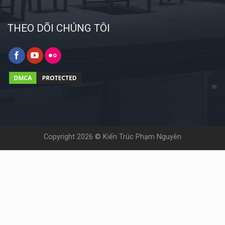
THEO DÕI CHÚNG TÔI
Copyright 2026 ©
Kiến Trúc Phạm Nguyên