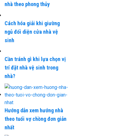
nhà theo phong thủy
Cách hóa giải khi giường
ngủ đối diện cửa nhà vệ
sinh
Cần tránh gì khi lựa chọn vị
trí đặt nhà vệ sinh trong
nhà?
Hướng dẫn xem hướng nhà
theo tuổi vợ chồng đơn giản
nhất