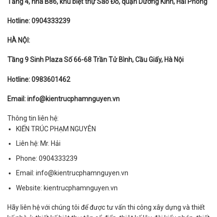
Tầng 4, nhà B86, khu biệt thự Sao Đỏ, quận Dương Kinh, Hải Phòng
Hotline: 0904333239
HÀ NỘI:
Tầng 9 Sinh Plaza Số 66-68 Trần Tử Bình, Cầu Giấy, Hà Nội
Hotline: 0983601462
Email: info@kientrucphamnguyen.vn
Thông tin liên hệ:
KIẾN TRÚC PHẠM NGUYÊN
Liên hệ:
Mr. Hải
Phone:
0904333239
Email:
info@kientrucphamnguyen.vn
Website:
kientrucphamnguyen.vn
Hãy liên hệ với chúng tôi để được tư vấn thi công xây dựng và thiết