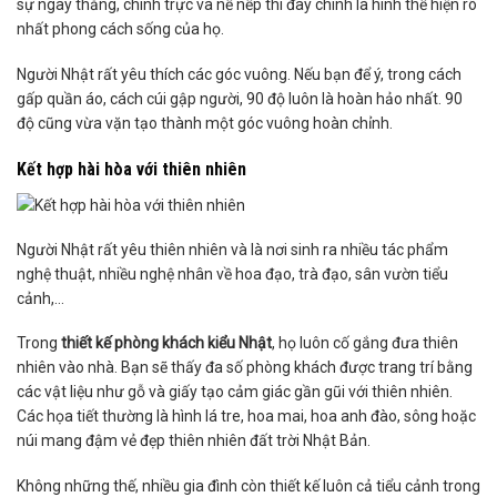
sự ngay thẳng, chính trực và nề nếp thì đây chính là hình thể hiện rõ
nhất phong cách sống của họ.
Người Nhật rất yêu thích các góc vuông. Nếu bạn để ý, trong cách
gấp quần áo, cách cúi gập người, 90 độ luôn là hoàn hảo nhất. 90
độ cũng vừa vặn tạo thành một góc vuông hoàn chỉnh.
Kết hợp hài hòa với thiên nhiên
Người Nhật rất yêu thiên nhiên và là nơi sinh ra nhiều tác phẩm
nghệ thuật, nhiều nghệ nhân về hoa đạo, trà đạo, sân vườn tiểu
cảnh,…
Trong
thiết kế phòng khách kiểu Nhật
, họ luôn cố gắng đưa thiên
nhiên vào nhà. Bạn sẽ thấy đa số phòng khách được trang trí bằng
các vật liệu như gỗ và giấy tạo cảm giác gần gũi với thiên nhiên.
Các họa tiết thường là hình lá tre, hoa mai, hoa anh đào, sông hoặc
núi mang đậm vẻ đẹp thiên nhiên đất trời Nhật Bản.
Không những thế, nhiều gia đình còn thiết kế luôn cả tiểu cảnh trong