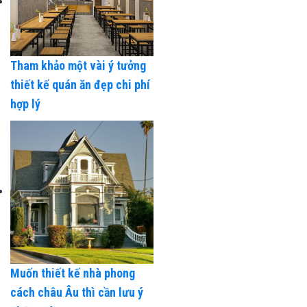
Tham khảo một vài ý tưởng
thiết kế quán ăn đẹp chi phí
hợp lý
Muốn thiết kế nhà phong
cách châu Âu thì cần lưu ý