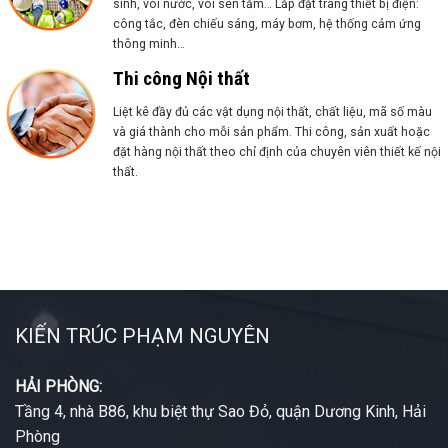
sinh, vòi nước, vòi sen tắm… Lắp đặt trang thiết bị điện:
công tắc, đèn chiếu sáng, máy bơm, hệ thống cảm ứng
thông minh…
Thi công Nội thất
Liệt kê đầy đủ các vật dụng nội thất, chất liệu, mã số màu
và giá thành cho mỗi sản phẩm. Thi công, sản xuất hoặc
đặt hàng nội thất theo chỉ định của chuyên viên thiết kế nội
thất.
Chúng tôi với 15+ năm kinh nghiệm, bạn có thể làm
việc với chúng tôi tại bất kỳ tỉnh thành nào!
KIẾN TRÚC PHẠM NGUYÊN
HẢI PHÒNG:
Tầng 4, nhà B86, khu biệt thự Sao Đỏ, quận Dương Kinh, Hải
Phòng