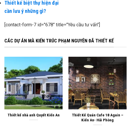
Thiết kế biệt thự hiện đại
cần lưu ý những gì?
[contact-form-7 id="678" title="Yêu cầu tư vấn"]
CÁC DỰ ÁN MÀ KIẾN TRÚC PHẠM NGUYÊN ĐÃ THIẾT KẾ
Thiết kế nhà anh Quyết Kiến An
Thiết Kế Quán Cafe 18 Again –
Kiến An- Hải Phòng