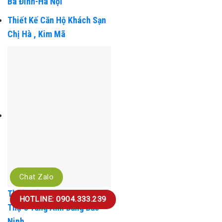
Cao Cấp Cô Hà Phố Kim Mã-
Ba Đình-Hà Nội
Thiết Kế Căn Hộ Khách Sạn
Chị Hà , Kim Mã
Chat Zalo
HOTLINE: 0904.333.239
Thiết Kế Và Thi Công Biệt