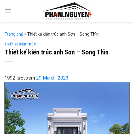
Skip
to
content
Trang chủ
»
Thiết kế kiến trúc anh Sơn – Song Thìn
THIẾT KẾ KIẾN TRÚC
Thiết kế kiến trúc anh Sơn – Song Thìn
1992 lượt xem
29 March, 2023