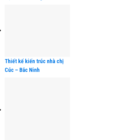
Thiết kế kiến trúc nhà chú
Học – Hải Phòng
Thiết kế kiến trúc nhà chị
Cúc – Bắc Ninh