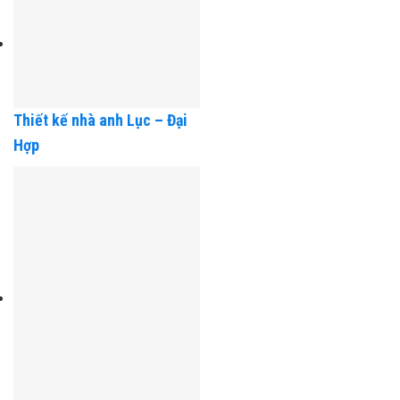
Thiết kế nhà Anh Tuyến
Thuỷ – Hải Phòng
Thiết kế nhà anh Lục – Đại
Hợp