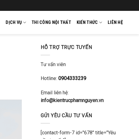
DỊCH VỤ
THI CÔNG NỘI THẤT
KIẾN THỨC
LIÊN HỆ
HỖ TRỢ TRỰC TUYẾN
Tư vấn viên
Hotline:
0904333239
Email liên hệ:
info@kientrucphamnguyen.vn
GỬI YÊU CẦU TƯ VẤN
[contact-form-7 id="678" title="Yêu