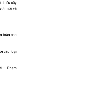
i nhiều cây
ươi mới và
an toàn cho
ôi các loại
tôi – Phạm