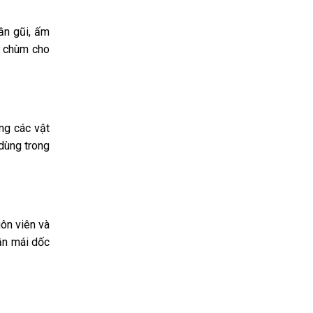
ần gũi, ấm
n chùm cho
ng các vật
 dùng trong
ôn viên và
ần mái dốc