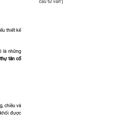
cầu tư vấn"]
ểu thiết kế
ó là những
 thự tân cổ
g, chiều và
 khối được