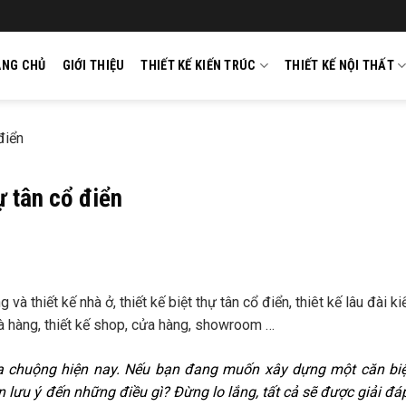
ANG CHỦ
GIỚI THIỆU
THIẾT KẾ KIẾN TRÚC
THIẾT KẾ NỘI THẤT
điển
ự tân cổ điển
à thiết kế nhà ở, thiết kế biệt thự tân cổ điển, thiêt kế lâu đài ki
 nhà hàng, thiết kế shop, cửa hàng, showroom …
a chuộng hiện nay. Nếu bạn đang muốn xây dựng một căn biệ
 lưu ý đến những điều gì? Đừng lo lắng, tất cả sẽ được giải đáp