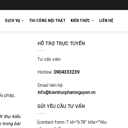
DỊCH VỤ
THI CÔNG NỘI THẤT
KIẾN THỨC
LIÊN HỆ
HỖ TRỢ TRỰC TUYẾN
Tư vấn viên
Hotline:
0904333239
Email liên hệ:
info@kientrucphamnguyen.vn
ểu pháp,
GỬI YÊU CẦU TƯ VẤN
t thự kiểu
[contact-form-7 id="678" title="Yêu
 trong bài