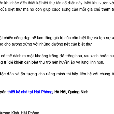
ên kh
i nhắc đến
thiết kế biệt thự tân cổ điển
này. Một khu vư
ờn vớ
 của biệt thự mà nó còn giúp cuộc sống của mỗi gia chủ thêm t
ột chiếc cổng đẹp sẽ làm tăng giá trị của căn biệt thự và tạo sự 
sao cho tương xứng với những đường nét của biệt thự.
 có thể dành ra một khoảng trống để trồng hoa, rau xanh hoặc nu
 trí để khiến căn biệt thự trở nên huyền ảo và lung linh hơn.
ộc đáo và ấn tượng cho riêng mình thì hãy liên hệ với chúng 
uyên
thiết kế nhà tại Hải Phòng
, Hà Nội, Quảng Ninh
 Dương Kinh, Hải Phòng